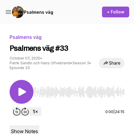
+ Follow
Psalmens väg
Psalmens väg
Psalmens väg #33
October 07, 2025
•
Share
Patrik Sandin och Hans Ulfvebrand
•
Season 3
•
Episode 33
Use Left/Right to seek, Home/End to jump to st
0:00
|
24:15
Show Notes